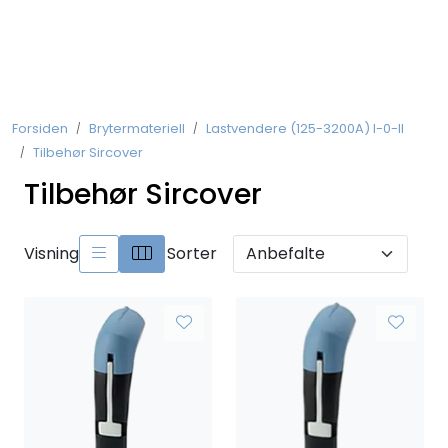
Skip to main content
Koblingsmateriell
Forsiden
Brytermateriell
Lastvendere (125-3200A) I-0-II
Kobberforbindelser
Tilbehør Sircover
Tilbehør Sircover
Måling og Instrumentering
Betjeningsmatriell
Visning
Sorter
Brytermateriell
Skinnesystem
Montasjemateriell