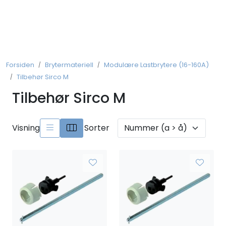
Skip to main content
Koblingsmateriell
Forsiden
Brytermateriell
Modulære Lastbrytere (16-160A)
Kobberforbindelser
Tilbehør Sirco M
Tilbehør Sirco M
Måling og Instrumentering
Betjeningsmatriell
Visning
Sorter
Brytermateriell
Skinnesystem
Montasjemateriell