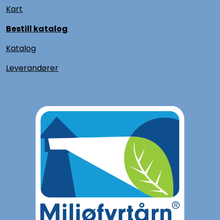
Kart
Bestill katalog
Katalog
L
everandører