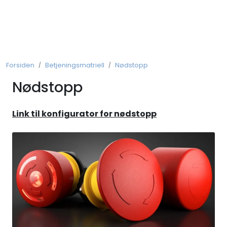
Skip to main content
Koblingsmateriell
Forsiden
Betjeningsmatriell
Nødstopp
Kobberforbindelser
Nødstopp
Måling og Instrumentering
Link til konfigurator for nødstopp
Betjeningsmatriell
Brytermateriell
Skinnesystem
Montasjemateriell