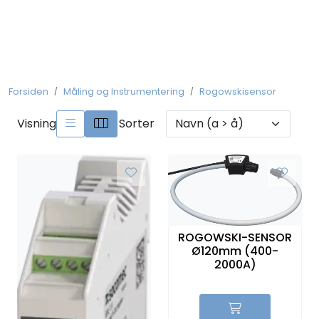
Skip to main content
Koblingsmateriell
Forsiden
Måling og Instrumentering
Rogowskisensor
Kobberforbindelser
Visning
Sorter
Måling og Instrumentering
Betjeningsmatriell
Brytermateriell
ROGOWSKI-SENSOR
Ø120mm (400-
Skinnesystem
2000A)
Montasjemateriell