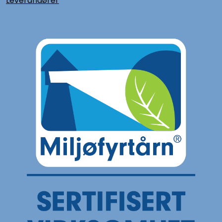
L
everandører