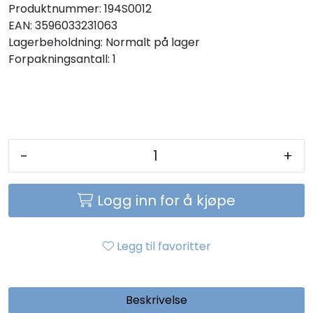
Produktnummer:
194S0012
Sikringer
EAN:
3596033231063
Lagerbeholdning:
Normalt på lager
Leverandører
Forpakningsantall: 1
Nyheter
-
+
Logg inn for å kjøpe
Legg til favoritter
Beskrivelse