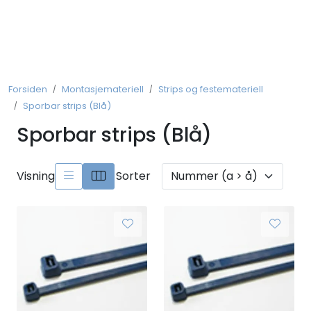
Skip to main content
Koblingsmateriell
Forsiden
Montasjemateriell
Strips og festemateriell
Kobberforbindelser
Sporbar strips (Blå)
Sporbar strips (Blå)
Måling og Instrumentering
Betjeningsmatriell
Visning
Sorter
Brytermateriell
Skinnesystem
Montasjemateriell