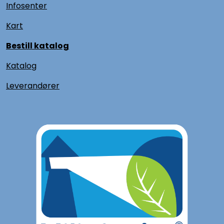
Infosenter
Kart
Bestill katalog
Katalog
L
everandører