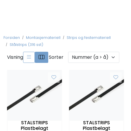
Skip to main content
Koblingsmateriell
Forsiden
Montasjemateriell
Strips og festemateriell
Kobberforbindelser
Stålstrips (316 sst)
Måling og Instrumentering
Visning
Sorter
Betjeningsmatriell
Brytermateriell
Skinnesystem
Montasjemateriell
STÅLSTRIPS
STÅLSTRIPS
Plastbelagt
Plastbelagt