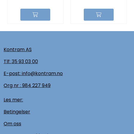
Kontram AS
Tlf:
35 93 03 00
E-post: info@kontram.no
Org nr :
984 227 949
Les mer:
Betingelser
Om oss