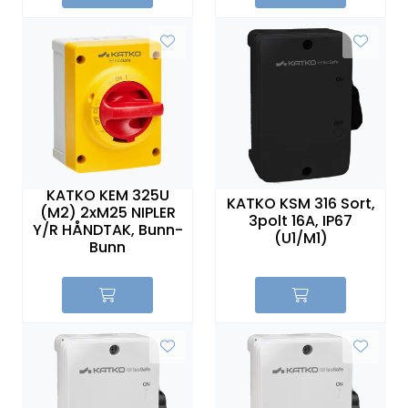
KATKO KEM 325U
KATKO KSM 316 Sort,
(M2) 2xM25 NIPLER
3polt 16A, IP67
Y/R HÅNDTAK, Bunn-
(U1/M1)
Bunn