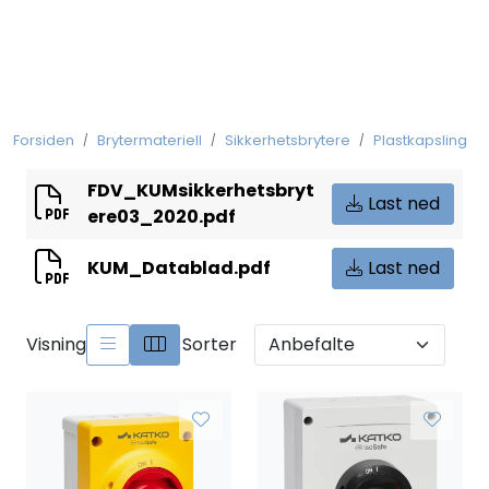
Skip to main content
Koblingsmateriell
Forsiden
Brytermateriell
Sikkerhetsbrytere
Plastkapsling
Kobberforbindelser
FDV_KUMsikkerhetsbryt
Last ned
Måling og Instrumentering
ere03_2020.pdf
KUM_Datablad.pdf
Last ned
Betjeningsmatriell
Brytermateriell
Visning
Sorter
Skinnesystem
Montasjemateriell