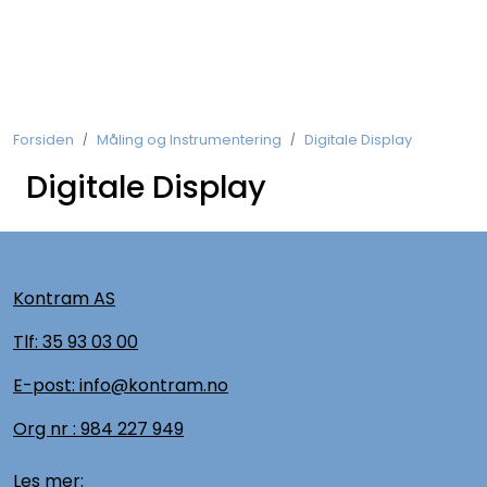
Skip to main content
Koblingsmateriell
Forsiden
Måling og Instrumentering
Digitale Display
Kobberforbindelser
Digitale Display
Måling og Instrumentering
Betjeningsmatriell
Kontram AS
Brytermateriell
Tlf:
35 93 03 00
E-post: info@kontram.no
Skinnesystem
Org nr :
984 227 949
Montasjemateriell
Les mer: