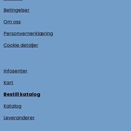
Sikringer
Betingelser
Om oss
Leverandører
Personvernerklæring
Nyheter
Cookie detaljer
Infosenter
Kart
Bestill katalog
Katalog
L
everandører