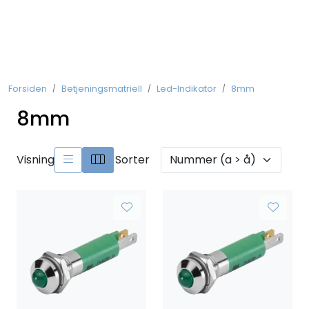
Skip to main content
Koblingsmateriell
Forsiden
Betjeningsmatriell
Led-Indikator
8mm
Kobberforbindelser
8mm
Måling og Instrumentering
Visning
Sorter
Betjeningsmatriell
Brytermateriell
Skinnesystem
Montasjemateriell