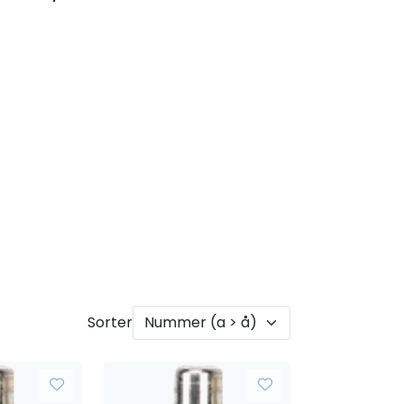
0
Infosenter
Favoritter
Logg inn
Sorter