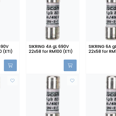
690V
SIKRING 4A gL 690V
SIKRING 6A g
0 (ETI)
22x58 for RM100 (ETI)
22x58 for RM1