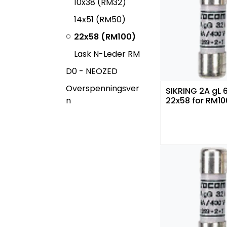
10x38 (RM32)
14x51 (RM50)
22x58 (RM100)
Lask N-Leder RM
D0 - NEOZED
Overspenningsver
SIKRING 2A gL 
n
22x58 for RM10