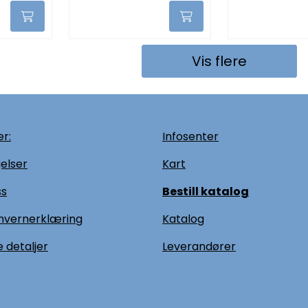
Vis flere
r:
Infosenter
elser
Kart
ss
Bestill katalog
nvernerklæring
Katalog
 detaljer
L
everandører