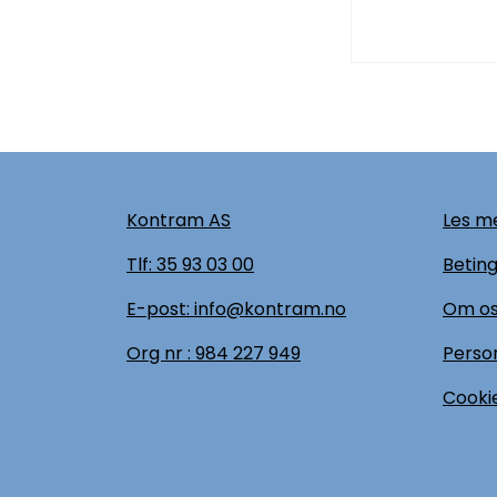
Kontram AS
Les me
Tlf:
35 93 03 00
Beting
E-post: info@kontram.no
Om o
Org nr :
984 227 949
Perso
Cookie