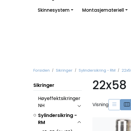
Skip to main content
Skinnesystem
Montasjemateriell
Forsiden
Sikringer
Sylindersikring - RM
22x5
22x58
Sikringer
Høyeffektsikringer
Visning
NH
Sylindersikring -
RM