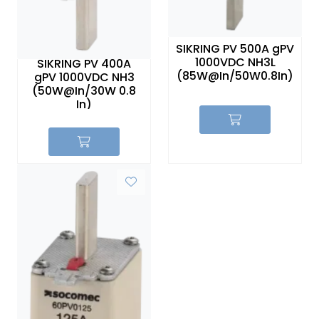
SIKRING PV 500A gPV
1000VDC NH3L
SIKRING PV 400A
(85W@In/50W0.8In)
gPV 1000VDC NH3
(50W@In/30W 0.8
In)