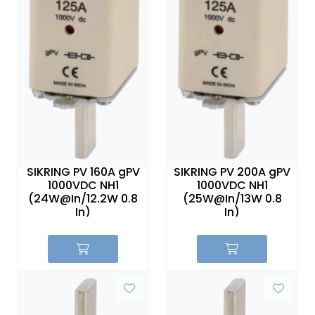
Sikringer
Leverandører
Nyheter
SIKRING PV 160A gPV
SIKRING PV 200A gPV
1000VDC NH1
1000VDC NH1
(24W@In/12.2W 0.8
(25W@In/13W 0.8
In)
In)