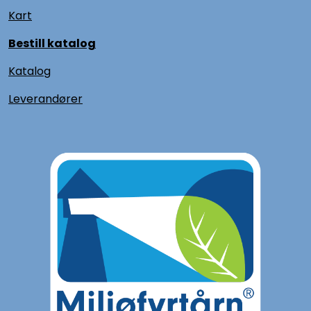
Kart
Bestill katalog
Katalog
L
everandører