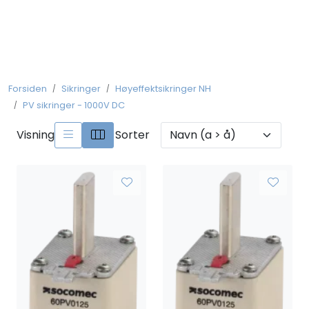
Skip to main content
Koblingsmateriell
Forsiden
Sikringer
Høyeffektsikringer NH
Kobberforbindelser
PV sikringer - 1000V DC
Måling og Instrumentering
Visning
Sorter
Betjeningsmatriell
Brytermateriell
Skinnesystem
Montasjemateriell