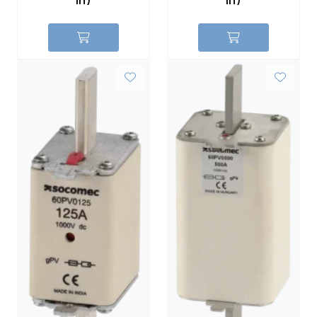
In)
In)