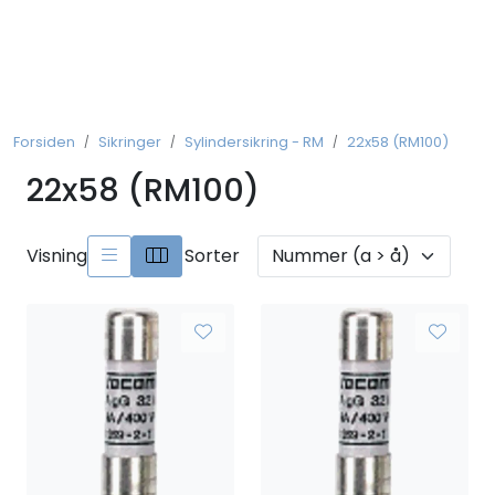
Skip to main content
Koblingsmateriell
Forsiden
Sikringer
Sylindersikring - RM
22x58 (RM100)
Kobberforbindelser
22x58 (RM100)
Måling og Instrumentering
Visning
Sorter
Betjeningsmatriell
Brytermateriell
Skinnesystem
Montasjemateriell