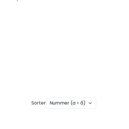
0
Infosenter
Favoritter
Logg inn
Sorter