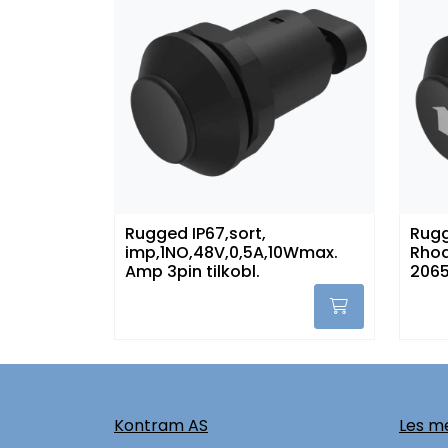
Rugged IP67,sort,
Rugg
imp,1NO,48V,0,5A,10Wmax.
Rhod
Amp 3pin tilkobl.
2065
Kontram AS
Les me