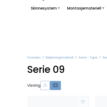
Skip to main content
Skinnesystem
Montasjemateriell
Forsiden
Betjeningsmatriell
Serie - Type
Se
Serie 09
Visning