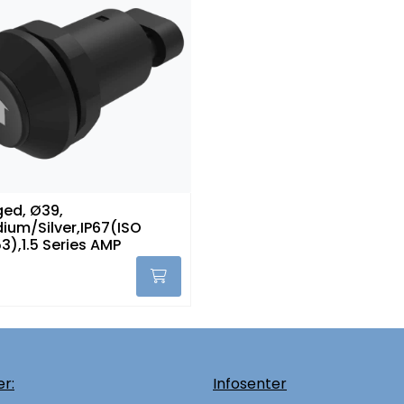
ed, Ø39,
ium/Silver,IP67(ISO
3),1.5 Series AMP
r:
Infosenter