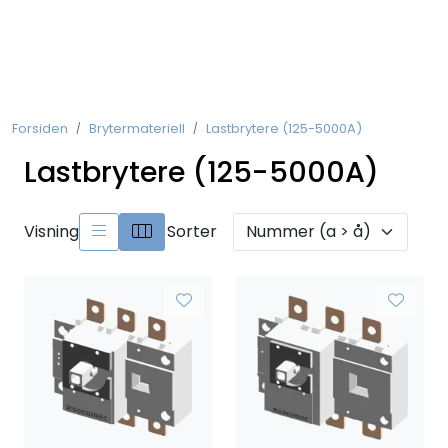
Skip to main content
Koblingsmateriell
Forsiden
Brytermateriell
Lastbrytere (125-5000A)
Kobberforbindelser
Lastbrytere (125-5000A)
Måling og Instrumentering
Visning
Sorter
Betjeningsmatriell
Brytermateriell
Skinnesystem
Montasjemateriell