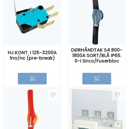
DØRHÅNDTAK S4 800-
HJ.KONT. I 125-3200A
1800A SORT/BLÅ IP65.
1no/nc (pre-break)
0-I Sirco/Fuserbloc