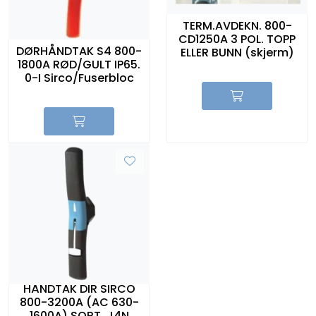
TERM.AVDEKN. 800-
CD1250A 3 POL. TOPP
DØRHÅNDTAK S4 800-
ELLER BUNN (skjerm)
1800A RØD/GULT IP65.
0-I Sirco/Fuserbloc
HÅNDTAK DIR SIRCO
800-3200A (AC 630-
1600A) SORT. J4N