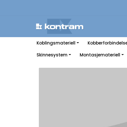
Skip to main content
Koblingsmateriell
Kobberforbindels
Skinnesystem
Montasjemateriell