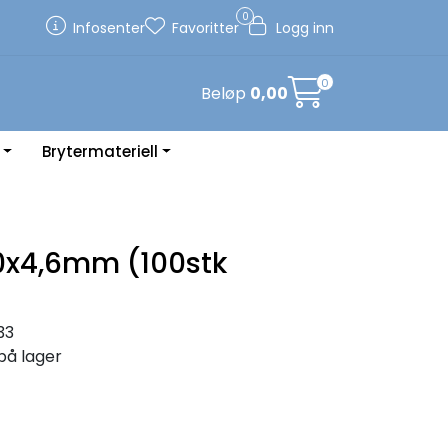
0
Infosenter
Favoritter
Logg inn
0
Beløp
0,00
Brytermateriell
0x4,6mm (100stk
33
på lager