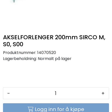
Sikringer
Leverandører
Nyheter
AKSELFORLENGER 200mm SIRCO M,
S0, S00
Produktnummer:
14070520
Lagerbeholdning:
Normalt på lager
-
+
Logg inn for å kjøpe