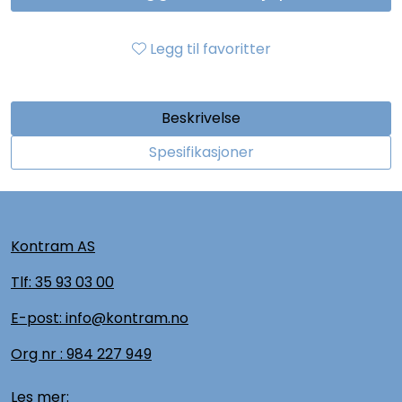
Legg til favoritter
Beskrivelse
Spesifikasjoner
Kontram AS
Tlf:
35 93 03 00
E-post: info@kontram.no
Org nr :
984 227 949
Les mer: