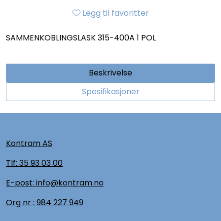
Legg til favoritter
SAMMENKOBLINGSLASK 315-400A 1 POL
Beskrivelse
Spesifikasjoner
Kontram AS
Tlf:
35 93 03 00
E-post: info@kontram.no
Org nr :
984 227 949