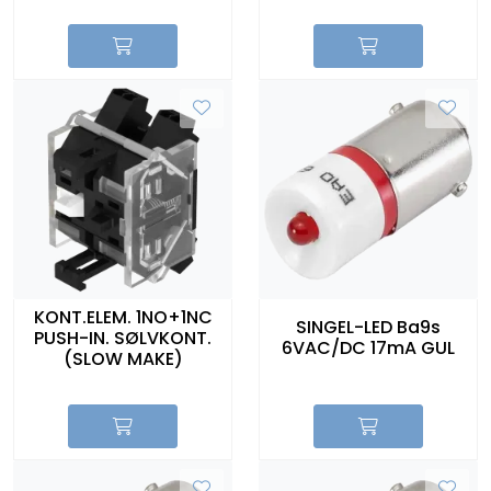
KONT.ELEM. 1NO+1NC
SINGEL-LED Ba9s
PUSH-IN. SØLVKONT.
6VAC/DC 17mA GUL
(SLOW MAKE)