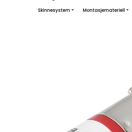
Skip to main content
Skinnesystem
Montasjemateriell