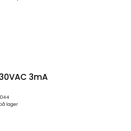
0
Infosenter
Favoritter
Logg inn
 230VAC 3mA
2044
på lager