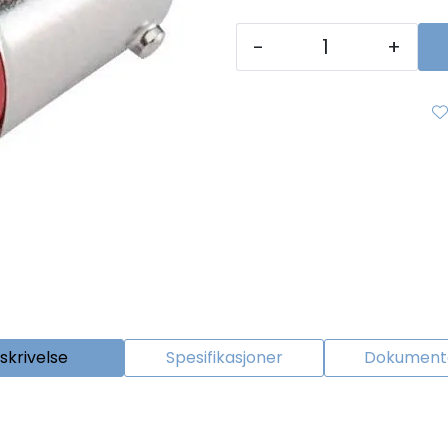
-
+
skrivelse
Spesifikasjoner
Dokumenta