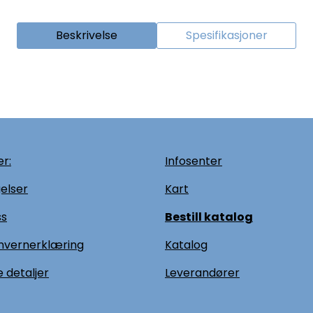
Beskrivelse
Spesifikasjoner
r:
Infosenter
elser
Kart
ss
Bestill katalog
nvernerklæring
Katalog
 detaljer
L
everandører