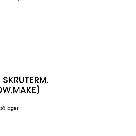
0
Infosenter
Favoritter
Logg inn
O SKRUTERM.
OW.MAKE)
på lager