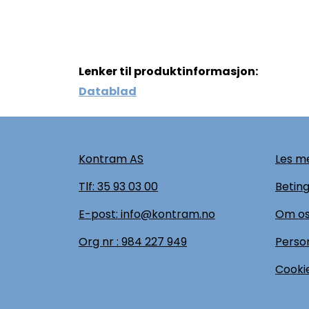
Lenker til produktinformasjon:
Datablad
Kontram AS
Les me
Tlf:
35 93 03 00
Beting
E-post: info@kontram.no
Om o
Org nr :
984 227 949
Perso
Cookie