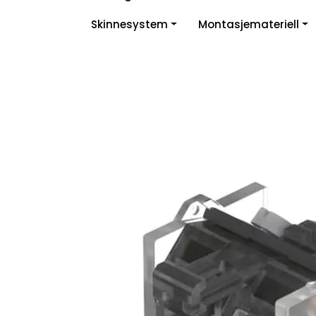
Skip to main content
Skinnesystem
Montasjemateriell