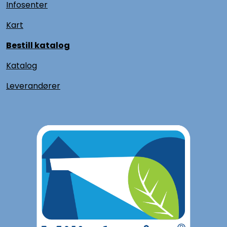
Infosenter
Kart
Bestill katalog
Katalog
L
everandører