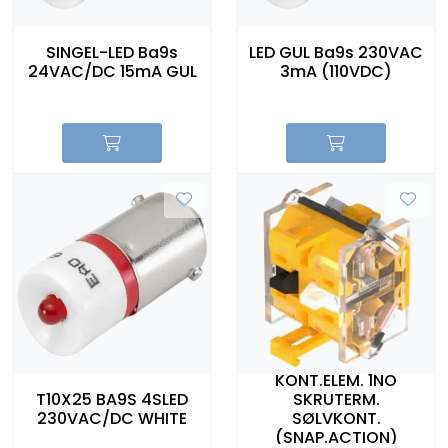
SINGEL-LED Ba9s
LED GUL Ba9s 230VAC
24VAC/DC 15mA GUL
3mA (110VDC)
KONT.ELEM. 1NO
T10X25 BA9S 4SLED
SKRUTERM.
230VAC/DC WHITE
SØLVKONT.
(SNAP.ACTION)