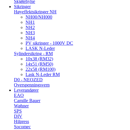
Skjøtehylse
Sikringer
Høyeffektsikringer NH
NH00/NH000
NH1
NH2
NH3
NH4
PV sikringer - 1000V DC
LASK N-Leder
Sylindersikring - RM
10x38 (RM32)
14x51 (RM50)
22x58 (RM100)
Lask N-Leder RM
D0 - NEOZED
Overspenningsvern
Leverandører
EAO
Camille Bauer
Wøhner
SPS
DIV
Hilpress
Socomec