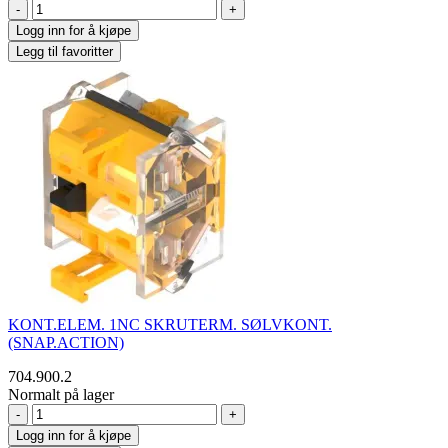
-
+
Logg inn for å kjøpe
Legg til favoritter
KONT.ELEM. 1NC SKRUTERM. SØLVKONT.
(SNAP.ACTION)
704.900.2
Normalt på lager
-
+
Logg inn for å kjøpe