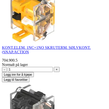
KONT.ELEM. 1NC+1NO SKRUTERM. SØLVKONT.
(SNAP.ACTION
704.900.5
Normalt på lager
-
+
Logg inn for å kjøpe
Legg til favoritter