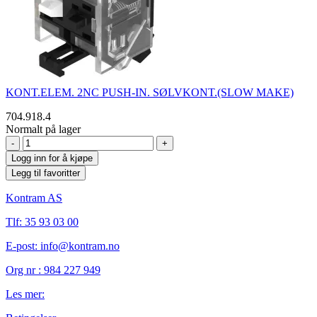
KONT.ELEM. 2NC PUSH-IN. SØLVKONT.(SLOW MAKE)
704.918.4
Normalt på lager
-
+
Logg inn for å kjøpe
Legg til favoritter
Kontram AS
Tlf:
35 93 03 00
E-post: info@kontram.no
Org nr :
984 227 949
Les mer: