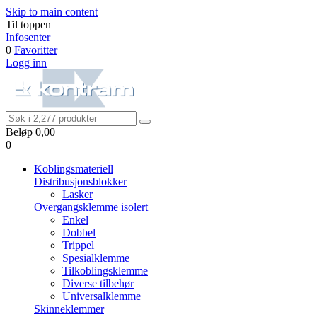
Skip to main content
Til toppen
Infosenter
0
Favoritter
Logg inn
Beløp
0,00
0
Koblingsmateriell
Distribusjonsblokker
Lasker
Overgangsklemme isolert
Enkel
Dobbel
Trippel
Spesialklemme
Tilkoblingsklemme
Diverse tilbehør
Universalklemme
Skinneklemmer