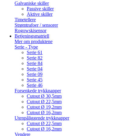
Galvaniske skiller
Passive skiller
Aktive skiller
Timetellere
Strømtrafoer / sensorer
Rogowskisensor
Betjeningsmatriell
Mer om produktene
Serie - Type
Serie 61
Serie 82
Serie 84
Serie 04
Serie 09
Serie 45
Serie 46
Forsenkede trykknapper
Cutout Ø 30,5mm
Cutout Ø 22,5mm
Cutout Ø 19,2mm
Cutout Ø 16,2mm
Utenpåliggende trykknapper
Cutout Ø 22,5mm
Cutout Ø 16,2mm
Vendere