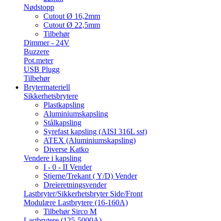
Nødstopp
Cutout Ø 16,2mm
Cutout Ø 22,5mm
Tilbehør
Dimmer - 24V
Buzzere
Pot.meter
USB Plugg
Tilbehør
Brytermateriell
Sikkerhetsbrytere
Plastkapsling
Aluminiumskapsling
Stålkapsling
Syrefast kapsling (AISI 316L sst)
ATEX (Aluminiumskapsling)
Diverse Katko
Vendere i kapsling
I - 0 - II Vender
Stjerne/Trekant ( Y/D) Vender
Dreieretningsvender
Lastbryter/Sikkerhetsbryter Side/Front
Modulære Lastbrytere (16-160A)
Tilbehør Sirco M
Lastbrytere (125-5000A)