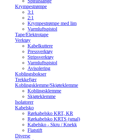
Spiralslange
Krympestrømpe
3:1
2:1
Krympestrømpe med lim
Varmluftspistol
Tape/Elektrotape
Verktøy
Kabelkuttere
Pressverktøy
Stripsverktøy
Varmluftspistol
Avisolering
Koblingsbokser
Trekkefjær
Koblingsklemme/Skjøteklemme
Koblingsklemme
Skjøteklemme
Isolatorer
Kabelsko
Rørkabelsko KRT, KR
Rørkabelsko KRTS (smal)
Kabelsko - Skru / Knekk
Flatstift
Diverse