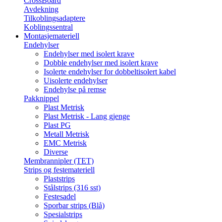
CrossBoard
Avdekning
Tilkoblingsadaptere
Koblingssentral
Montasjemateriell
Endehylser
Endehylser med isolert krave
Dobble endehylser med isolert krave
Isolerte endehylser for dobbeltisolert kabel
Uisolerte endehylser
Endehylse på remse
Pakknippel
Plast Metrisk
Plast Metrisk - Lang gjenge
Plast PG
Metall Metrisk
EMC Metrisk
Diverse
Membrannipler (TET)
Strips og festemateriell
Plaststrips
Stålstrips (316 sst)
Festesadel
Sporbar strips (Blå)
Spesialstrips