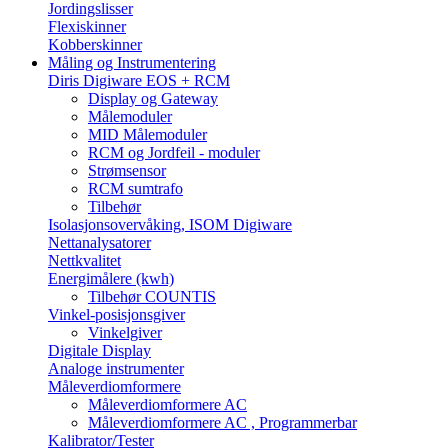
Jordingslisser
Flexiskinner
Kobberskinner
Måling og Instrumentering
Diris Digiware EOS + RCM
Display og Gateway
Målemoduler
MID Målemoduler
RCM og Jordfeil - moduler
Strømsensor
RCM sumtrafo
Tilbehør
Isolasjonsovervåking, ISOM Digiware
Nettanalysatorer
Nettkvalitet
Energimålere (kwh)
Tilbehør COUNTIS
Vinkel-posisjonsgiver
Vinkelgiver
Digitale Display
Analoge instrumenter
Måleverdiomformere
Måleverdiomformere AC
Måleverdiomformere AC , Programmerbar
Kalibrator/Tester