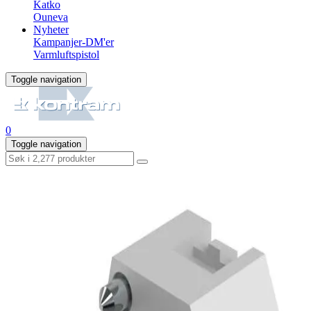
Katko
Ouneva
Nyheter
Kampanjer-DM'er
Varmluftspistol
Toggle navigation
0
Toggle navigation