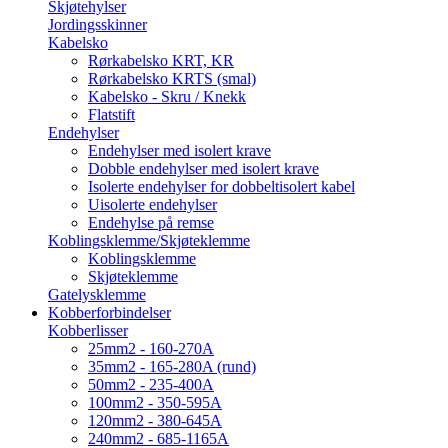
Skjøtehylser
Jordingsskinner
Kabelsko
Rørkabelsko KRT, KR
Rørkabelsko KRTS (smal)
Kabelsko - Skru / Knekk
Flatstift
Endehylser
Endehylser med isolert krave
Dobble endehylser med isolert krave
Isolerte endehylser for dobbeltisolert kabel
Uisolerte endehylser
Endehylse på remse
Koblingsklemme/Skjøteklemme
Koblingsklemme
Skjøteklemme
Gatelysklemme
Kobberforbindelser
Kobberlisser
25mm2 - 160-270A
35mm2 - 165-280A (rund)
50mm2 - 235-400A
100mm2 - 350-595A
120mm2 - 380-645A
240mm2 - 685-1165A