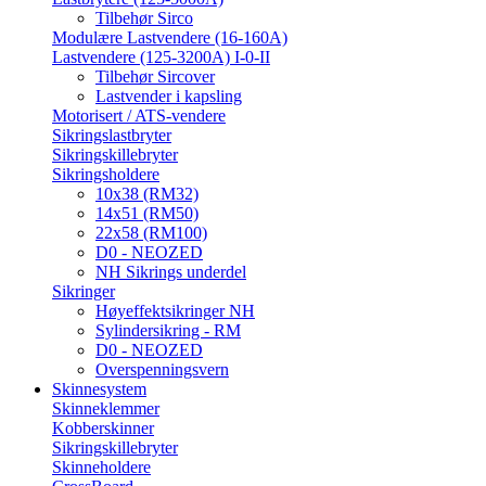
Tilbehør Sirco
Modulære Lastvendere (16-160A)
Lastvendere (125-3200A) I-0-II
Tilbehør Sircover
Lastvender i kapsling
Motorisert / ATS-vendere
Sikringslastbryter
Sikringskillebryter
Sikringsholdere
10x38 (RM32)
14x51 (RM50)
22x58 (RM100)
D0 - NEOZED
NH Sikrings underdel
Sikringer
Høyeffektsikringer NH
Sylindersikring - RM
D0 - NEOZED
Overspenningsvern
Skinnesystem
Skinneklemmer
Kobberskinner
Sikringskillebryter
Skinneholdere