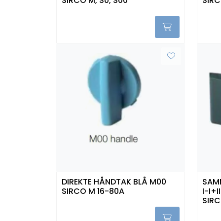
SIRCO M, S0, S00
SIR
DIREKTE HÅNDTAK BLÅ M00
SAM
SIRCO M 16-80A
I-I+
SIR