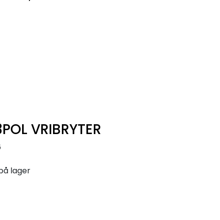
0
Infosenter
Favoritter
Logg inn
3POL VRIBRYTER
6
på lager