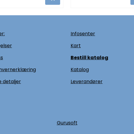
r:
Infosenter
elser
Kart
ss
Bestill katalog
nvernerklæring
Katalog
 detaljer
L
everandører
Gurusoft