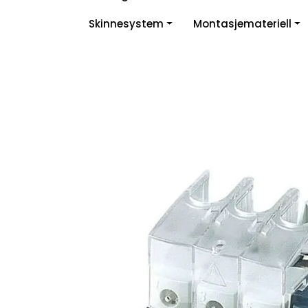
Skip to main content
Skinnesystem
Montasjemateriell