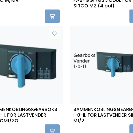
CO M/MV
PÅBYGGINGSMODUL FOR
SIRCO M2 (4.pol)
MENKOBLINGSGEARBOKS
SAMMENKOBLINGSGEARB
II-II, FOR LASTVENDER
I-0-II, FOR LASTVENDER S
COM1/2OL
M1/2