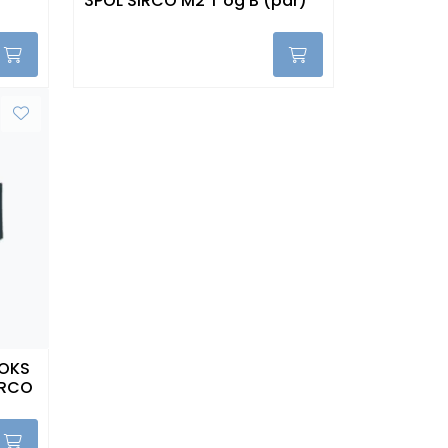
3POL SIRCO M2 T og B (par)
OKS
IRCO