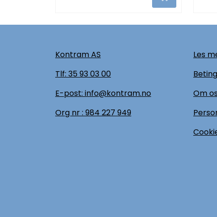
Kontram AS
Les me
Tlf:
35 93 03 00
Beting
E-post: info@kontram.no
Om o
Org nr :
984 227 949
Perso
Cookie