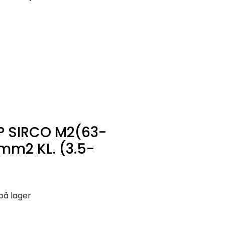
0
Infosenter
Favoritter
Logg inn
P SIRCO M2(63-
mm2 KL. (3.5-
på lager