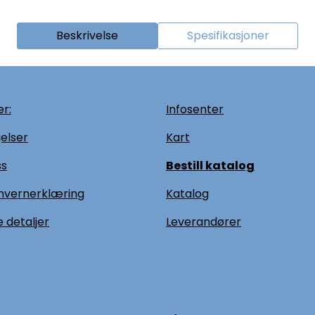
Beskrivelse
Spesifikasjoner
r:
Infosenter
elser
Kart
ss
Bestill katalog
nvernerklæring
Katalog
 detaljer
L
everandører