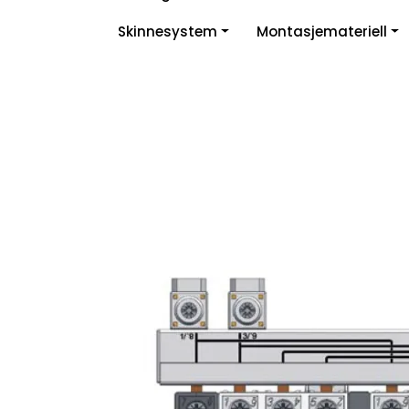
Skip to main content
Skinnesystem
Montasjemateriell