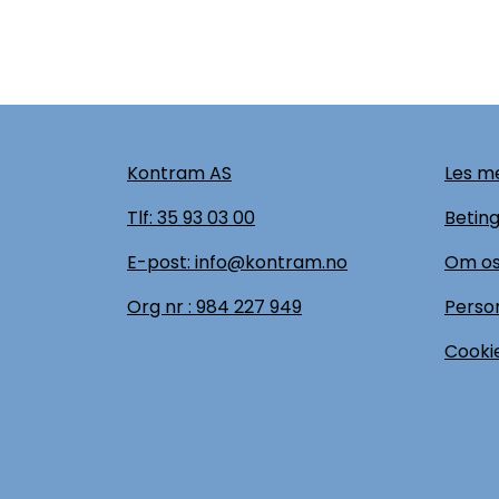
Kontram AS
Les me
Tlf:
35 93 03 00
Beting
E-post: info@kontram.no
Om o
Org nr :
984 227 949
Perso
Cookie