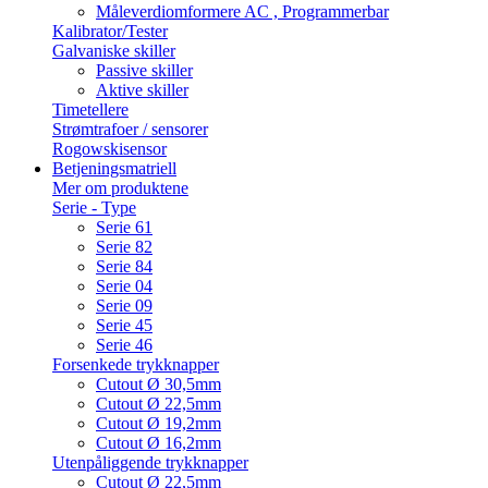
Måleverdiomformere AC , Programmerbar
Kalibrator/Tester
Galvaniske skiller
Passive skiller
Aktive skiller
Timetellere
Strømtrafoer / sensorer
Rogowskisensor
Betjeningsmatriell
Mer om produktene
Serie - Type
Serie 61
Serie 82
Serie 84
Serie 04
Serie 09
Serie 45
Serie 46
Forsenkede trykknapper
Cutout Ø 30,5mm
Cutout Ø 22,5mm
Cutout Ø 19,2mm
Cutout Ø 16,2mm
Utenpåliggende trykknapper
Cutout Ø 22,5mm