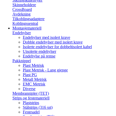
Sikringskillebryter
Skinneholdere
CrossBoard
Avdekning
Tilkoblingsadaptere
Koblingssentral
Montasjemateriell
Endehylser
Endehylser med isolert krave
Dobble endehylser med isolert krave
Isolerte endehylser for dobbeltisolert kabel
Uisolerte endehylser
Endehylse på remse
Pakknippel
Plast Metrisk
Plast Metrisk - Lang gjenge
Plast PG
Metall Metrisk
EMC Metrisk
Diverse
Membrannipler (TET)
Strips og festemateriell
Plaststrips
Stålstrips (316 sst)
Festesadel