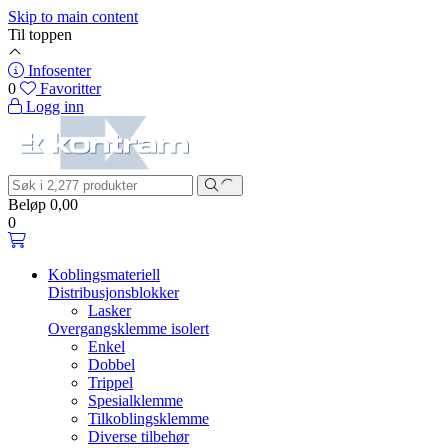
Skip to main content
Til toppen
Infosenter
0
Favoritter
Logg inn
Beløp
0,00
0
Koblingsmateriell
Distribusjonsblokker
Lasker
Overgangsklemme isolert
Enkel
Dobbel
Trippel
Spesialklemme
Tilkoblingsklemme
Diverse tilbehør