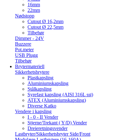
16mm
22mm
Nødstopp
Cutout Ø 16,2mm
Cutout Ø 22,5mm
Tilbehør
Dimmer - 24V
Buzzere
Pot.meter
USB Plugg
Tilbehør
Brytermateriell
Sikkerhetsbrytere
Plastkapsling
Aluminiumskapsling
Stålkapsling
Syrefast kapsling (AISI 316L sst)
ATEX (Aluminiumskapsling)
Diverse Katko
Vendere i kapsling
I - 0 - II Vender
Stjerne/Trekant ( Y/D) Vender
Dreieretningsvender
Lastbryter/Sikkerhetsbryter Side/Front
Modulære Lastbrytere (16-160A)