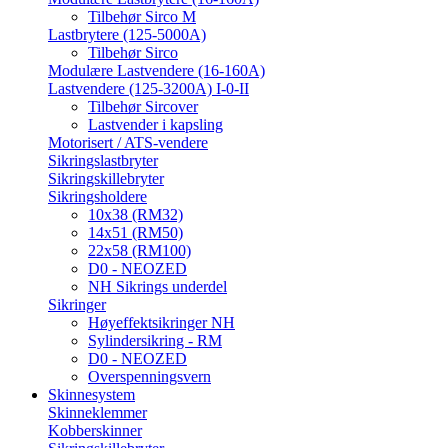
Tilbehør Sirco M
Lastbrytere (125-5000A)
Tilbehør Sirco
Modulære Lastvendere (16-160A)
Lastvendere (125-3200A) I-0-II
Tilbehør Sircover
Lastvender i kapsling
Motorisert / ATS-vendere
Sikringslastbryter
Sikringskillebryter
Sikringsholdere
10x38 (RM32)
14x51 (RM50)
22x58 (RM100)
D0 - NEOZED
NH Sikrings underdel
Sikringer
Høyeffektsikringer NH
Sylindersikring - RM
D0 - NEOZED
Overspenningsvern
Skinnesystem
Skinneklemmer
Kobberskinner