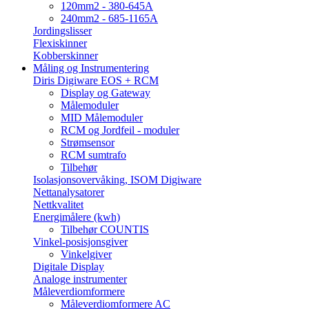
120mm2 - 380-645A
240mm2 - 685-1165A
Jordingslisser
Flexiskinner
Kobberskinner
Måling og Instrumentering
Diris Digiware EOS + RCM
Display og Gateway
Målemoduler
MID Målemoduler
RCM og Jordfeil - moduler
Strømsensor
RCM sumtrafo
Tilbehør
Isolasjonsovervåking, ISOM Digiware
Nettanalysatorer
Nettkvalitet
Energimålere (kwh)
Tilbehør COUNTIS
Vinkel-posisjonsgiver
Vinkelgiver
Digitale Display
Analoge instrumenter
Måleverdiomformere
Måleverdiomformere AC