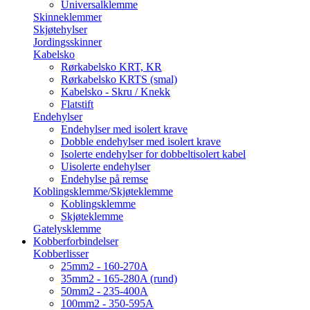
Universalklemme
Skinneklemmer
Skjøtehylser
Jordingsskinner
Kabelsko
Rørkabelsko KRT, KR
Rørkabelsko KRTS (smal)
Kabelsko - Skru / Knekk
Flatstift
Endehylser
Endehylser med isolert krave
Dobble endehylser med isolert krave
Isolerte endehylser for dobbeltisolert kabel
Uisolerte endehylser
Endehylse på remse
Koblingsklemme/Skjøteklemme
Koblingsklemme
Skjøteklemme
Gatelysklemme
Kobberforbindelser
Kobberlisser
25mm2 - 160-270A
35mm2 - 165-280A (rund)
50mm2 - 235-400A
100mm2 - 350-595A