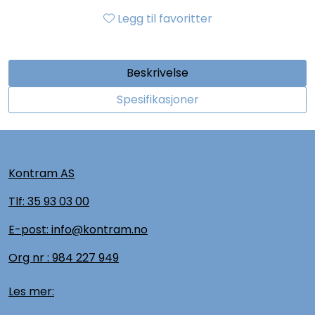
Legg til favoritter
Beskrivelse
Spesifikasjoner
Kontram AS
Tlf:
35 93 03 00
E-post: info@kontram.no
Org nr :
984 227 949
Les mer: