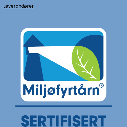
L
everandører