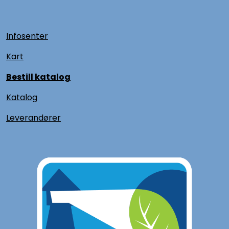
Infosenter
Kart
Bestill katalog
Katalog
L
everandører