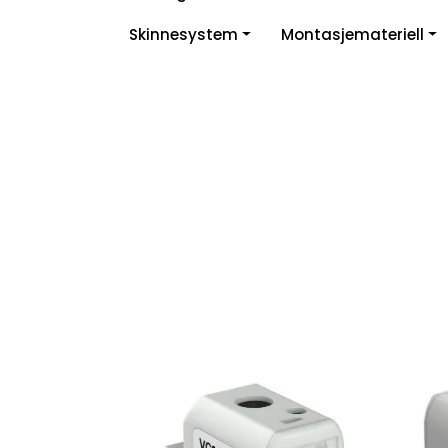
Skip to main content
Skinnesystem
Montasjemateriell