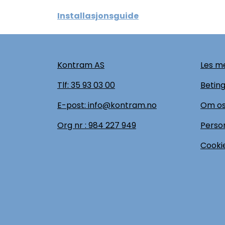
Installasjonsguide
Kontram AS
Les me
Tlf:
35 93 03 00
Beting
E-post: info@kontram.no
Om o
Org nr :
984 227 949
Perso
Cookie