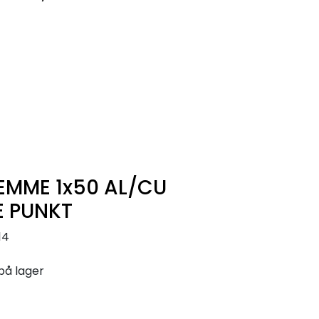
0
Infosenter
Favoritter
Logg inn
EMME 1x50 AL/CU
 PUNKT
14
på lager