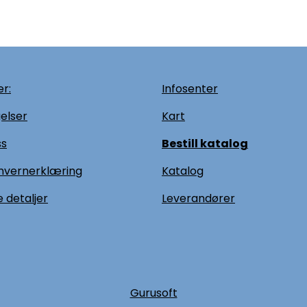
r:
Infosenter
elser
Kart
ss
Bestill katalog
nvernerklæring
Katalog
 detaljer
L
everandører
Gurusoft