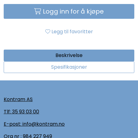
Logg inn for å kjøpe
Legg til favoritter
Beskrivelse
Spesifikasjoner
Kontram AS
Tlf:
35 93 03 00
E-post: info@kontram.no
Org nr :
984 227 949