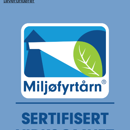
L
everandører