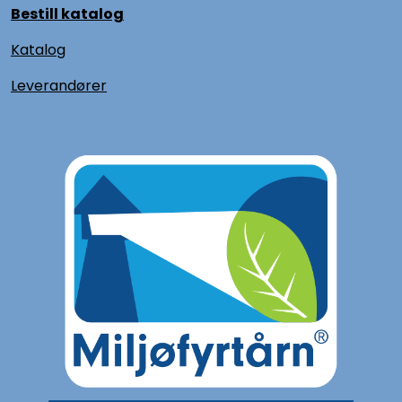
Bestill katalog
Katalog
L
everandører