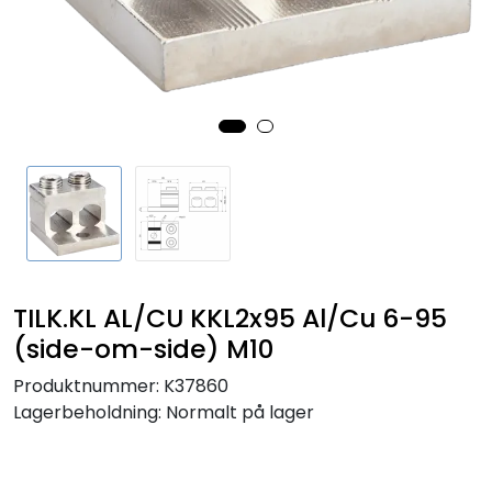
Sikringer
Leverandører
Nyheter
TILK.KL AL/CU KKL2x95 Al/Cu 6-95
(side-om-side) M10
Produktnummer:
K37860
Lagerbeholdning:
Normalt på lager