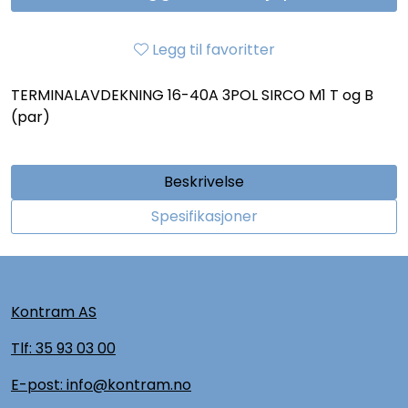
Legg til favoritter
TERMINALAVDEKNING 16-40A 3POL SIRCO M1 T og B
(par)
Beskrivelse
Spesifikasjoner
Kontram AS
Tlf:
35 93 03 00
E-post: info@kontram.no