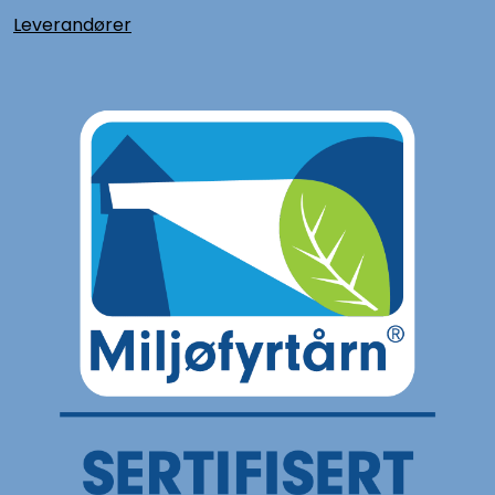
L
everandører