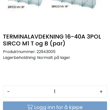
Sikringer
Leverandører
Nyheter
TERMINALAVDEKNING 16-40A 3POL
SIRCO M1 T og B (par)
Produktnummer:
22943005
Lagerbeholdning:
Normalt på lager
-
+
Logg inn for å kjøpe