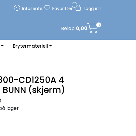
0
Infosenter
Favoritter
Logg inn
0
Beløp
0,00
Brytermateriell
800-CD1250A 4
R BUNN (skjerm)
0
på lager