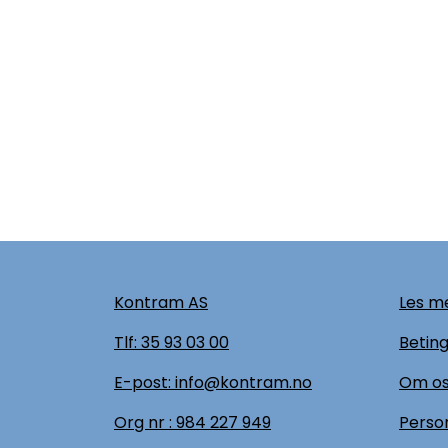
Kontram AS
Les me
Tlf:
35 93 03 00
Beting
E-post: info@kontram.no
Om o
Org nr :
984 227 949
Perso