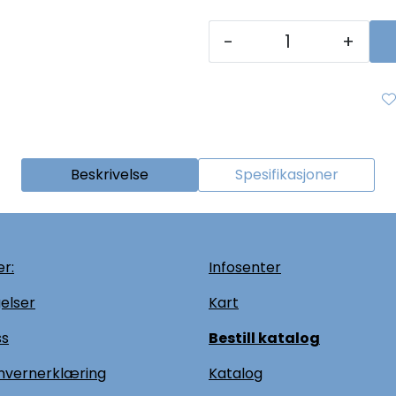
-
+
Beskrivelse
Spesifikasjoner
r:
Infosenter
elser
Kart
ss
Bestill katalog
nvernerklæring
Katalog