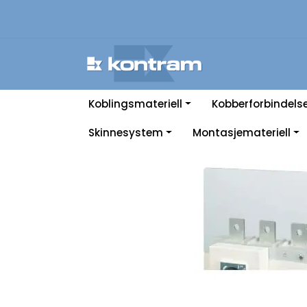
Skip to main content
Koblingsmateriell
Kobberforbindels
Skinnesystem
Montasjemateriell