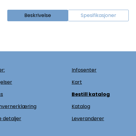
Beskrivelse
Spesifikasjoner
r:
Infosenter
elser
Kart
ss
Bestill katalog
nvernerklæring
Katalog
 detaljer
L
everandører