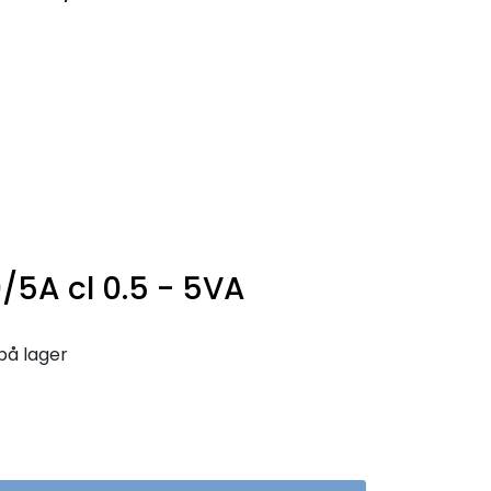
0
Infosenter
Favoritter
Logg inn
/5A cl 0.5 - 5VA
på lager