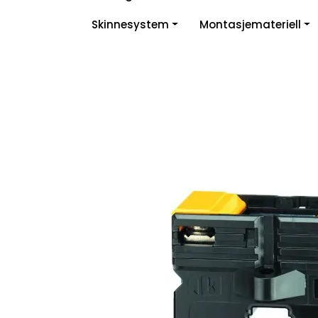
Skip to main content
Skinnesystem
Montasjemateriell