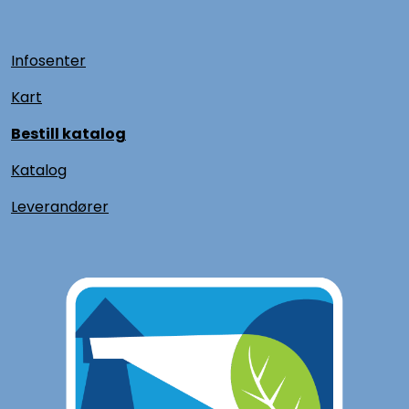
Infosenter
Kart
Bestill katalog
Katalog
L
everandører