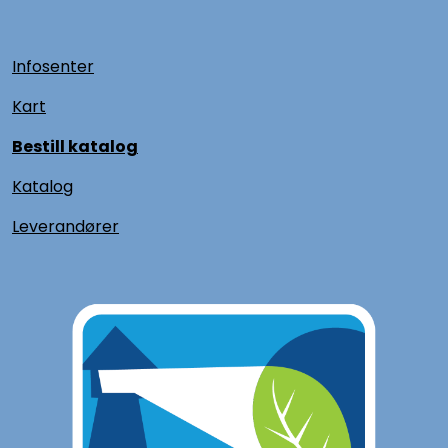
Infosenter
Kart
Bestill katalog
Katalog
L
everandører