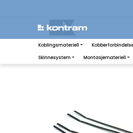
Skip to main content
Koblingsmateriell
Kobberforbindels
Skinnesystem
Montasjemateriell