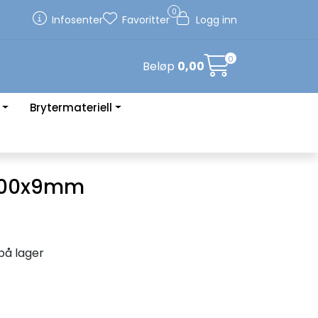
0
Infosenter
Favoritter
Logg inn
0
Beløp
0,00
Brytermateriell
1200x9mm
på lager