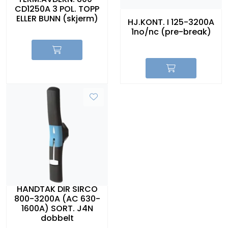
CD1250A 3 POL. TOPP
ELLER BUNN (skjerm)
HJ.KONT. I 125-3200A
1no/nc (pre-break)
HÅNDTAK DIR SIRCO
800-3200A (AC 630-
1600A) SORT. J4N
dobbelt