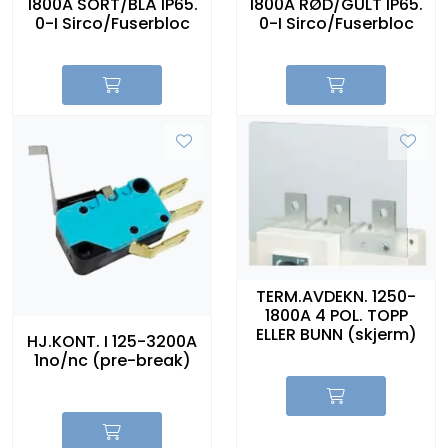
1800A SORT/BLÅ IP65.
1800A RØD/GULT IP65.
0-I Sirco/Fuserbloc
0-I Sirco/Fuserbloc
TERM.AVDEKN. 1250-
1800A 4 POL. TOPP
ELLER BUNN (skjerm)
HJ.KONT. I 125-3200A
1no/nc (pre-break)