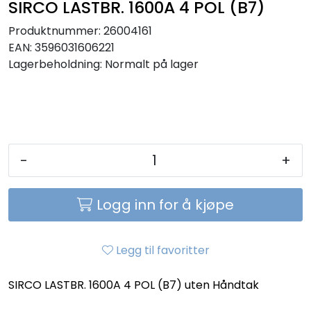
SIRCO LASTBR. 1600A 4 POL (B7)
Sikringer
Produktnummer:
26004161
EAN:
3596031606221
Leverandører
Lagerbeholdning:
Normalt på lager
Nyheter
-
+
Logg inn for å kjøpe
Legg til favoritter
SIRCO LASTBR. 1600A 4 POL (B7) uten Håndtak