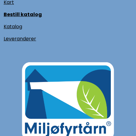
Kart
Bestill katalog
Katalog
L
everandører