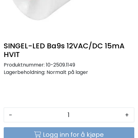
Sikringer
Leverandører
Nyheter
SINGEL-LED Ba9s 12VAC/DC 15mA
HVIT
Produktnummer:
10-2509.1149
Lagerbeholdning:
Normalt på lager
-
+
Logg inn for å kjøpe