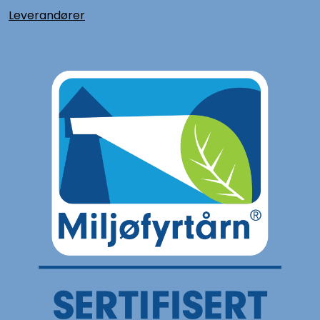
L
everandører