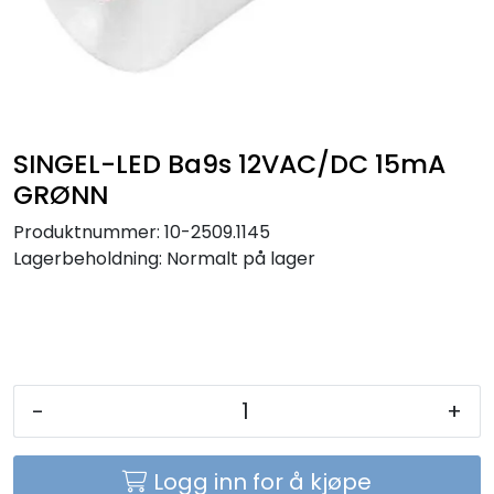
Sikringer
Leverandører
Nyheter
SINGEL-LED Ba9s 12VAC/DC 15mA
GRØNN
Produktnummer:
10-2509.1145
Lagerbeholdning:
Normalt på lager
-
+
Logg inn for å kjøpe