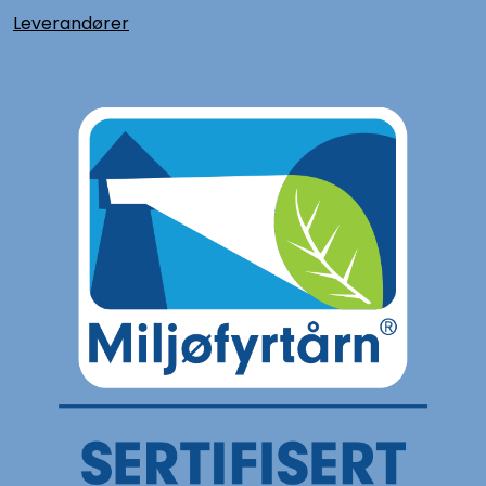
L
everandører