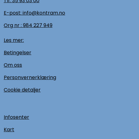
Tlf:
35 93 03 00
E-post: info@kontram.no
Org nr :
984 227 949
Les mer:
Betingelser
Om oss
Personvernerklæring
Cookie detaljer
Infosenter
Kart