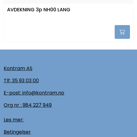
AVDEKNING 3p NH00 LANG
Kontram AS
Tlf:
35 93 03 00
E-post: info@kontram.no
Org nr :
984 227 949
Les mer:
Betingelser