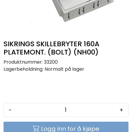
Sikringer
Leverandører
Nyheter
SIKRINGS SKILLEBRYTER 160A
PLATEMONT. (BOLT) (NH00)
Produktnummer:
33200
Lagerbeholdning:
Normalt på lager
-
+
Logg inn for å kjøpe