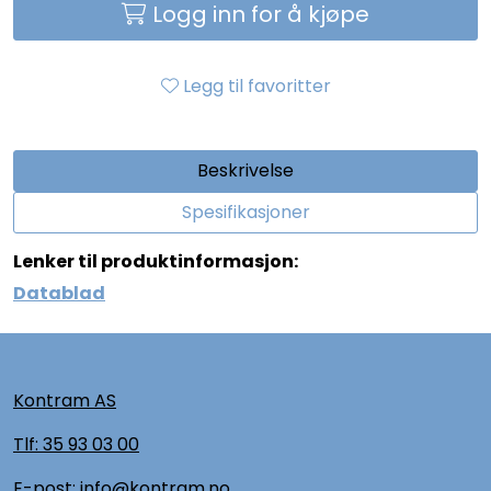
Logg inn for å kjøpe
Legg til favoritter
Beskrivelse
Spesifikasjoner
Lenker til produktinformasjon:
Datablad
Kontram AS
Tlf:
35 93 03 00
E-post: info@kontram.no