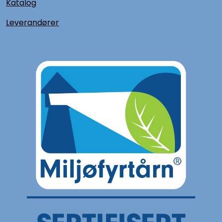
Katalog
L
everandører