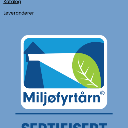
Katalog
L
everandører