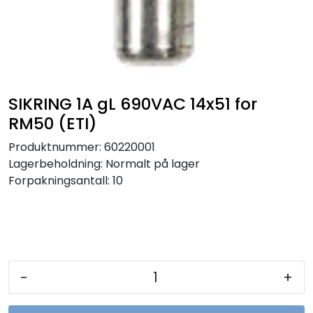
Sikringer
Leverandører
Nyheter
SIKRING 1A gL 690VAC 14x51 for
RM50 (ETI)
Produktnummer:
60220001
Lagerbeholdning:
Normalt på lager
Forpakningsantall: 10
-
+