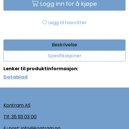
Logg inn for å kjøpe
Legg til favoritter
Beskrivelse
Spesifikasjoner
Lenker til produktinformasjon:
Datablad
Kontram AS
Tlf:
35 93 03 00
E-post: info@kontram.no