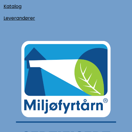
Katalog
L
everandører