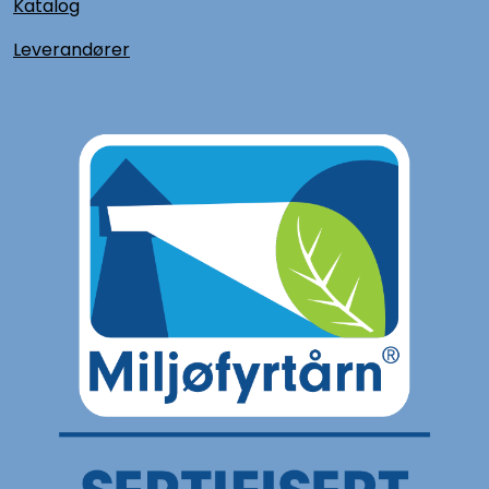
Katalog
L
everandører