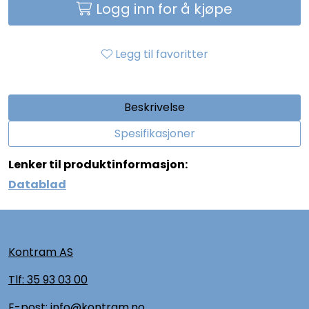
Logg inn for å kjøpe
Legg til favoritter
Beskrivelse
Spesifikasjoner
Lenker til produktinformasjon:
Datablad
Kontram AS
Tlf:
35 93 03 00
E-post: info@kontram.no